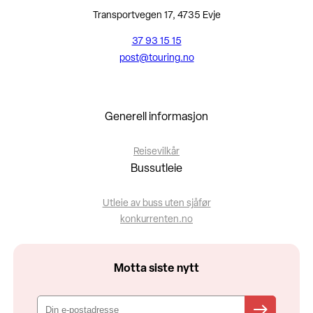
Transportvegen 17, 4735 Evje
37 93 15 15
post@touring.no
Generell informasjon
Reisevilkår
Bussutleie
Utleie av buss uten sjåfør
konkurrenten.no
Motta siste nytt