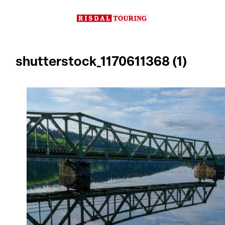
Hopp
til
innhold
shutterstock_1170611368 (1)