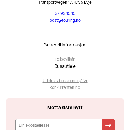
Transportvegen 17, 4735 Evje
37 93 15 15
post@touring.no
Generell informasjon
Reisevilkår
Bussutleie
Utleie av buss uten sjåfør
konkurrenten.no
Motta siste nytt