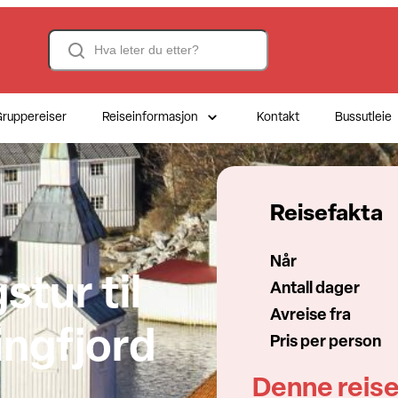
Search
ruppereiser
Reiseinformasjon
Kontakt
Bussutleie
Reisefakta
Når
stur til
Antall dager
Avreise fra
ingfjord
Pris per person
Denne reise