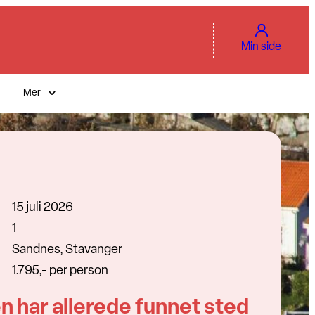
Min side
Mer
15 juli 2026
1
Sandnes, Stavanger
1.795,- per person
n har allerede funnet sted