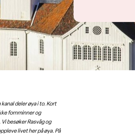
anal deler øya i to. Kort
ekke fornminner og
. Vi besøker Rasvåg og
ppleve livet her på øya.
På