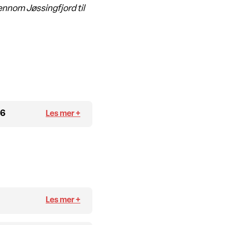
ennom Jøssingfjord til
26