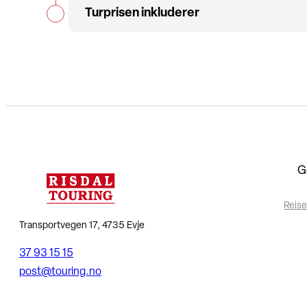
Turprisen inkluderer
G
Reise
Transportvegen 17, 4735 Evje
37 93 15 15
post@touring.no