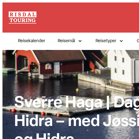
Hopp
til
innhold
Reisekalender
Reisemål
Reisetyper
G
Sverre Haga | Dag
Hidra – med Jøss