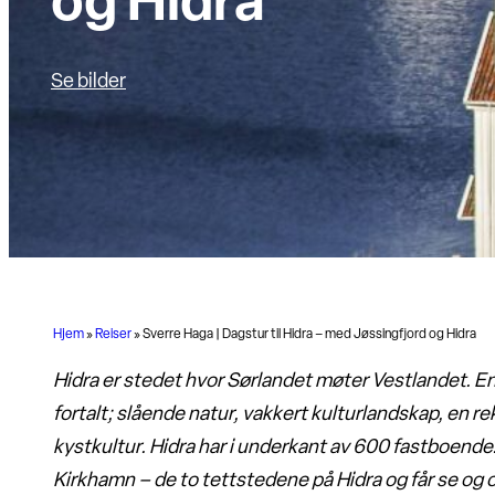
og Hidra
Se bilder
Hjem
»
Reiser
»
Sverre Haga | Dagstur til Hidra – med Jøssingfjord og Hidra
Hidra er stedet hvor Sørlandet møter Vestlandet. En k
fortalt; slående natur, vakkert kulturlandskap, en r
kystkultur.
Hidra har i underkant av 600 fastboende
Kirkhamn – de to tettstedene på Hidra og får se og o