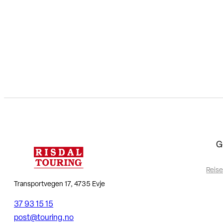
G
Reise
Transportvegen 17, 4735 Evje
37 93 15 15
post@touring.no