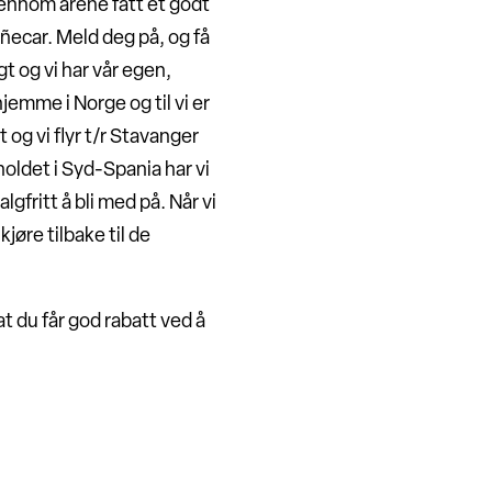
jennom årene fått et godt
ecar. Meld deg på, og få
gt og vi har vår egen,
jemme i Norge og til vi er
 og vi flyr t/r Stavanger
ldet i Syd-Spania har vi
lgfritt å bli med på. Når vi
kjøre tilbake til de
t du får god rabatt ved å