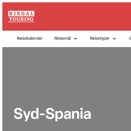
Hopp
til
innhold
Reisekalender
Reisemål
Reisetyper
G
Syd-Spania