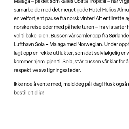
Malaga – på det som kalles Costa Tropical – har vi g
samarbeide med det meget gode Hotel Helios Almuñ
en velfortjent pause fra norsk vinter! Alt er tilrettela
norske reiseleder med på hele turen – fra vi starter h
vel tilbake igjen. Bussen vår samler opp fra Sørlandet
Lufthavn Sola – Malaga med Norwegian. Under oppho
lagt opp en rekke utflukter, som det selvfølgelig er va
kommer hjem igjen til Sola, står bussen vår klar for å 
respektive avstigningssteder.
Ikke noe å vente med, meld deg på i dag! Husk også a
bestille tidlig!