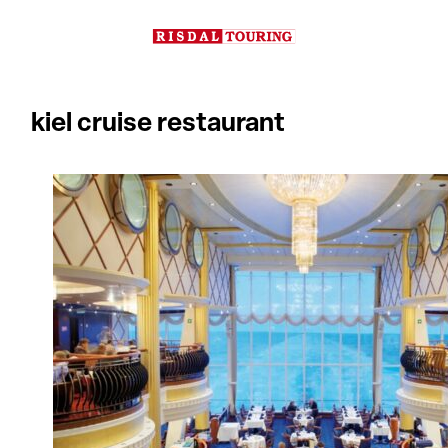
Hopp
til
innhold
kiel cruise restaurant