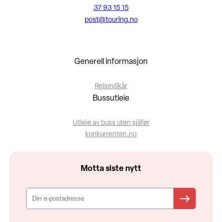
37 93 15 15
post@touring.no
Generell informasjon
Reisevilkår
Bussutleie
Utleie av buss uten sjåfør
konkurrenten.no
Motta siste nytt