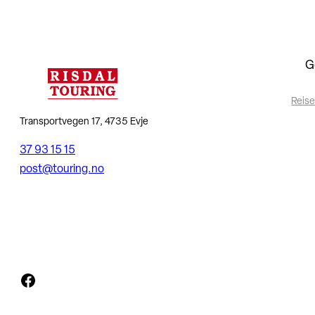
G
Reise
Transportvegen 17, 4735 Evje
37 93 15 15
post@touring.no
Facebook