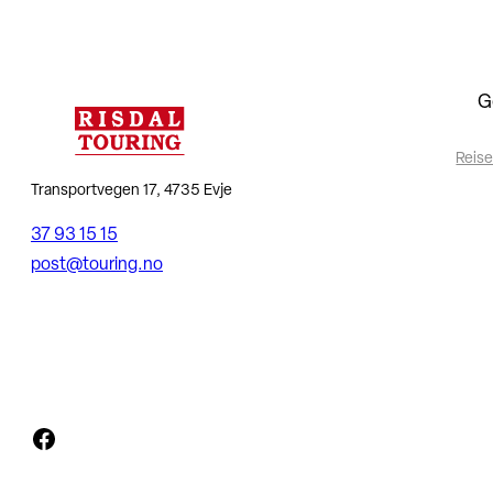
G
Reise
Transportvegen 17, 4735 Evje
37 93 15 15
post@touring.no
Facebook