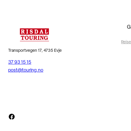
G
Reise
Transportvegen 17, 4735 Evje
37 93 15 15
post@touring.no
Facebook