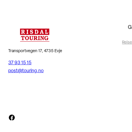
G
Reise
Transportvegen 17, 4735 Evje
37 93 15 15
post@touring.no
Facebook