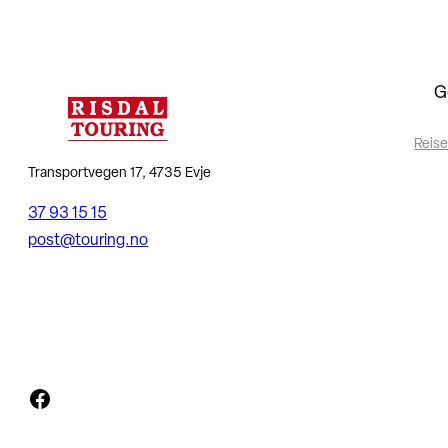
G
Reise
Transportvegen 17, 4735 Evje
37 93 15 15
post@touring.no
Facebook