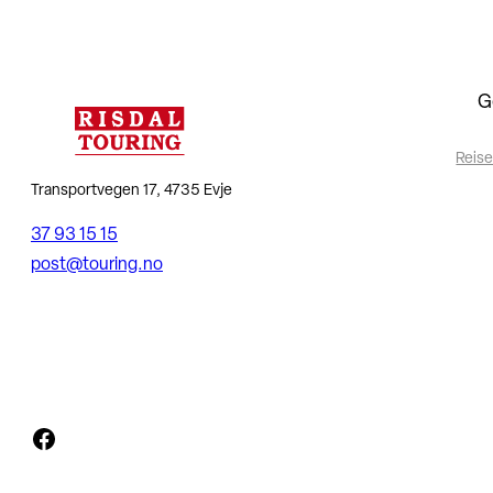
G
Reise
Transportvegen 17, 4735 Evje
37 93 15 15
post@touring.no
Facebook