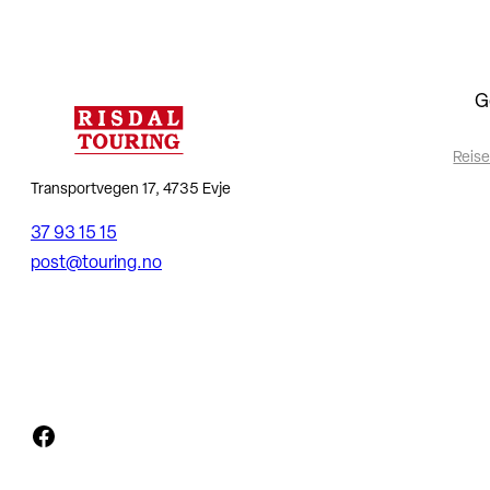
G
Reise
Transportvegen 17, 4735 Evje
37 93 15 15
post@touring.no
Facebook