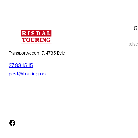
G
Reise
Transportvegen 17, 4735 Evje
37 93 15 15
post@touring.no
Facebook