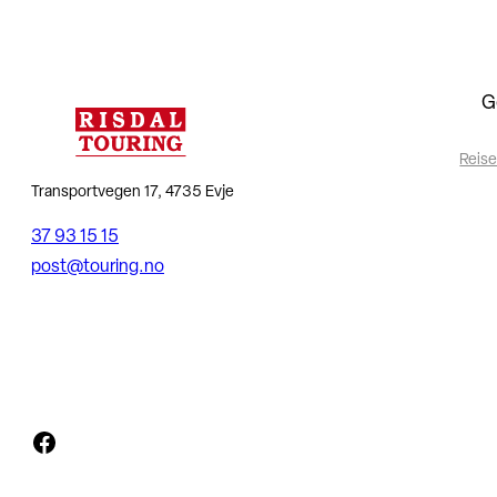
G
Reise
Transportvegen 17, 4735 Evje
37 93 15 15
post@touring.no
Facebook