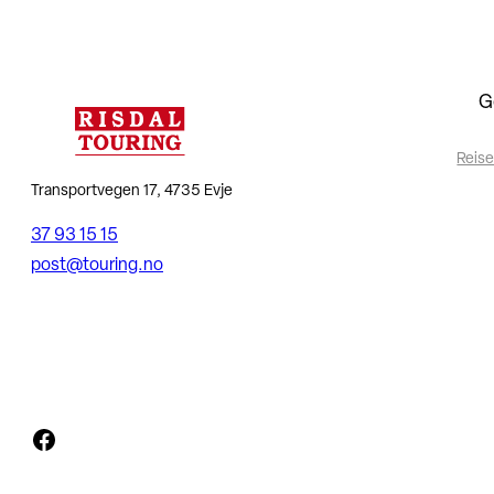
G
Reise
Transportvegen 17, 4735 Evje
37 93 15 15
post@touring.no
Facebook