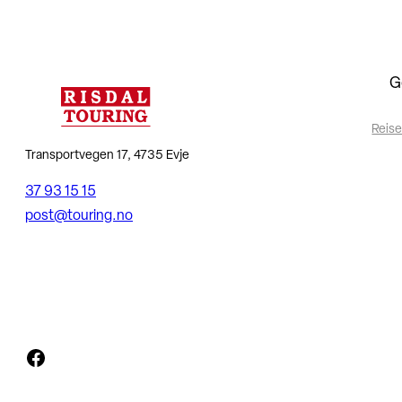
G
Reise
Transportvegen 17, 4735 Evje
37 93 15 15
post@touring.no
Facebook