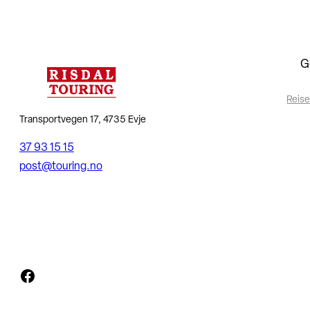
G
Reise
Transportvegen 17, 4735 Evje
37 93 15 15
post@touring.no
Facebook