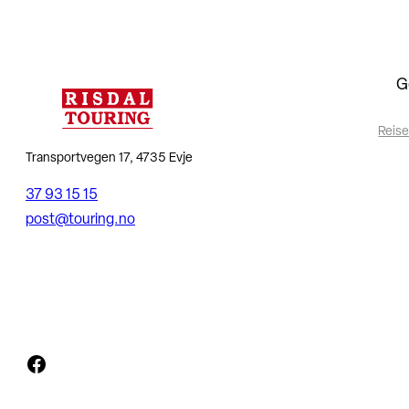
G
Reise
Transportvegen 17, 4735 Evje
37 93 15 15
post@touring.no
Facebook