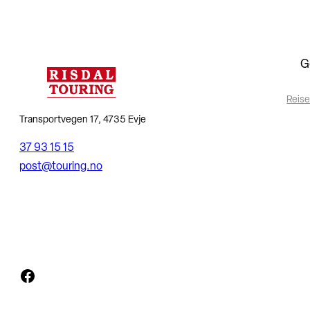
G
Reise
Transportvegen 17, 4735 Evje
37 93 15 15
post@touring.no
Facebook