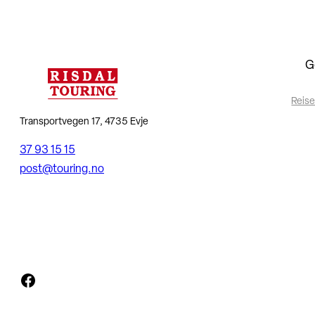
G
Reise
Transportvegen 17, 4735 Evje
37 93 15 15
post@touring.no
Facebook