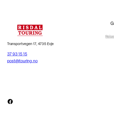
G
Reise
Transportvegen 17, 4735 Evje
37 93 15 15
post@touring.no
Facebook