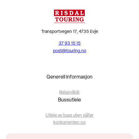
Transportvegen 17, 4735 Evje
37 93 15 15
post@touring.no
Generell informasjon
Reisevilkår
Bussutleie
Utleie av buss uten sjåfør
konkurrenten.no